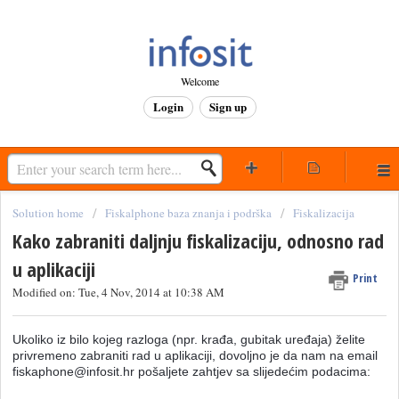
Welcome
Login
Sign up
Solution home
Fiskalphone baza znanja i podrška
Fiskalizacija
Kako zabraniti daljnju fiskalizaciju, odnosno rad
u aplikaciji
Print
Modified on: Tue, 4 Nov, 2014 at 10:38 AM
Ukoliko iz bilo kojeg razloga (npr. krađa, gubitak uređaja) želite
privremeno zabraniti rad u aplikaciji, dovoljno je da nam na email
fiskaphone@infosit.hr pošaljete zahtjev sa slijedećim podacima: