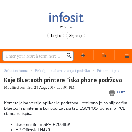
Welcome
Login
Sign up
Solution home
Fiskalphone baza znanja i podrška
Printeri i ispis
Koje Bluetooth printere Fiskalphone podržava
Modified on: Thu, 28 Aug, 2014 at 7:01 PM
Print
Komercijalna verzija aplikacije podržava i testirana je sa slijedećim
Bluetooth printerima koji podržavaju tzv. ESC/POS, odnosno PCL
standard ispisa:
Bixolon 58mm SPP-R200IIBK
HP OfficeJet H470