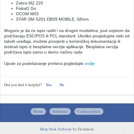
Zebra MZ 220
Fiskal1 Go
OCOM M03
STAR SM-S201-DB39 MOBILE, 58mm
Moguće je da će ispis raditi i na drugim modelima, pod uvjetom da
podržavaju ESC/POS ili PCL standard. Ukoliko posjedujete neki od
takvih uređaja, možete provjeriti u korisničkoj dokumentaciji ili
testirati ispis iz besplatne verzije aplikacije. B
esplatna verzija
podržava ispis samo u demo načinu rada.
Upute za podešavanje printera pogledajte
ovdje
Yes
No
Did you find it helpful?
Home
Solutions
Cookie policy
Help Desk Software
by Freshdesk